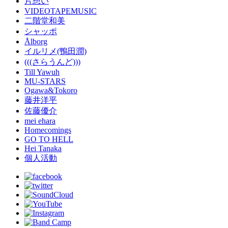
片想い
VIDEOTAPEMUSIC
二階堂和美
シャッポ
Ålborg
イルリメ(鴨田潤)
(((さらうんど)))
Till Yawuh
MU-STARS
Ogawa&Tokoro
藤井洋平
佐藤優介
mei ehara
Homecomings
GO TO HELL
Hei Tanaka
個人活動