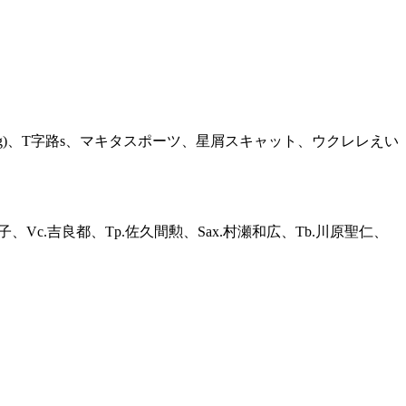
 Thing)、T字路s、マキタスポーツ、星屑スキャット、ウクレレえい
谷奈緒子、Vc.吉良都、Tp.佐久間勲、Sax.村瀬和広、Tb.川原聖仁、