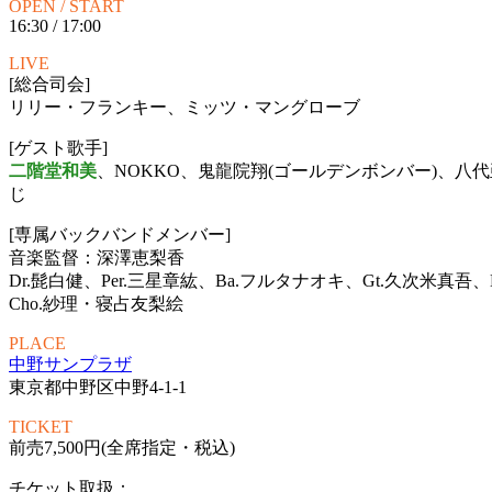
OPEN / START
16:30 / 17:00
LIVE
[総合司会]
リリー・フランキー、ミッツ・マングローブ
[ゲスト歌手]
二階堂和美
、NOKKO、鬼龍院翔(ゴールデンボンバー)、八代亜紀、
じ
[専属バックバンドメンバー]
音楽監督：深澤恵梨香
Dr.髭白健、Per.三星章紘、Ba.フルタナオキ、Gt.久次米真吾、Ke
Cho.紗理・寝占友梨絵
PLACE
中野サンプラザ
東京都中野区中野4-1-1
TICKET
前売7,500円(全席指定・税込)
チケット取扱：