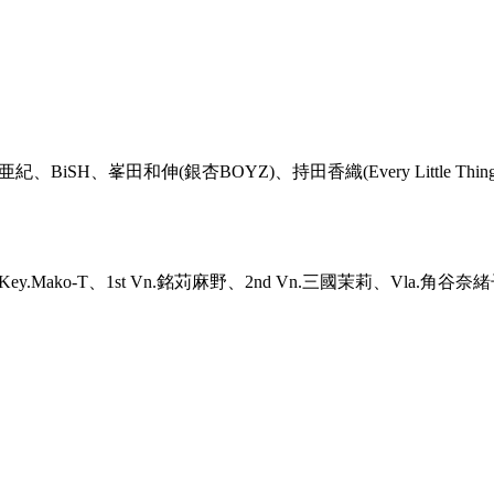
BiSH、峯田和伸(銀杏BOYZ)、持田香織(Every Little
y.Mako-T、1st Vn.銘苅麻野、2nd Vn.三國茉莉、Vla.角