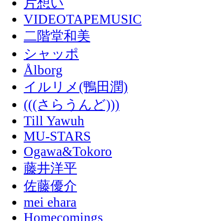
片想い
VIDEOTAPEMUSIC
二階堂和美
シャッポ
Ålborg
イルリメ(鴨田潤)
(((さらうんど)))
Till Yawuh
MU-STARS
Ogawa&Tokoro
藤井洋平
佐藤優介
mei ehara
Homecomings