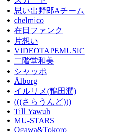
スカート
思い出野郎Aチーム
chelmico
在日ファンク
片想い
VIDEOTAPEMUSIC
二階堂和美
シャッポ
Ålborg
イルリメ(鴨田潤)
(((さらうんど)))
Till Yawuh
MU-STARS
Ogawa&Tokoro