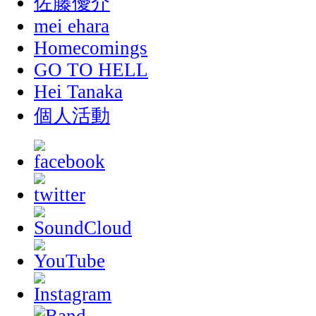
佐藤優介
mei ehara
Homecomings
GO TO HELL
Hei Tanaka
個人活動