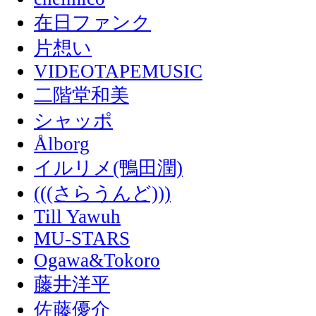
在日ファンク
片想い
VIDEOTAPEMUSIC
二階堂和美
シャッポ
Ålborg
イルリメ(鴨田潤)
(((さらうんど)))
Till Yawuh
MU-STARS
Ogawa&Tokoro
藤井洋平
佐藤優介