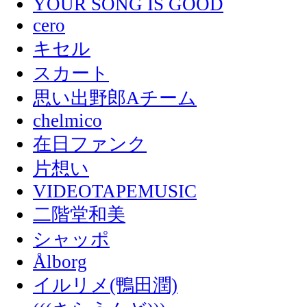
YOUR SONG IS GOOD
cero
キセル
スカート
思い出野郎Aチーム
chelmico
在日ファンク
片想い
VIDEOTAPEMUSIC
二階堂和美
シャッポ
Ålborg
イルリメ(鴨田潤)