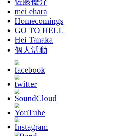
佐藤優介
mei ehara
Homecomings
GO TO HELL
Hei Tanaka
個人活動