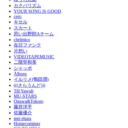
カクバリズム
YOUR SONG IS GOOD
cero
キセル
スカート
思い出野郎Aチーム
chelmico
在日ファンク
片想い
VIDEOTAPEMUSIC
二階堂和美
シャッポ
Ålborg
イルリメ(鴨田潤)
(((さらうんど)))
Till Yawuh
MU-STARS
Ogawa&Tokoro
藤井洋平
佐藤優介
mei ehara
Homecomings