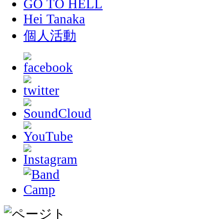
GO TO HELL
Hei Tanaka
個人活動