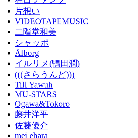
在日ファンク
片想い
VIDEOTAPEMUSIC
二階堂和美
シャッポ
Ålborg
イルリメ(鴨田潤)
(((さらうんど)))
Till Yawuh
MU-STARS
Ogawa&Tokoro
藤井洋平
佐藤優介
mei ehara