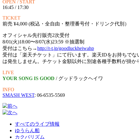
OPEN / START
16:45 / 17:30
TICKET
前売 ¥4,000 (税込・全自由・整理番号付・ドリンク代別）
オフィシャル先行販売2次受付
8/01(火)18:00〜8/07(水)23:59 ※抽選制
受付はこちら→
http://r-t.jp/goodluckheiwahp
受付は「楽天チケット」にて行います。楽天IDをお持ちでな
は発生しません。チケット金額以外に別途各種手数料が掛か
LIVE
YOUR SONG IS GOOD
/ グッドラックヘイワ
INFO
SMASH WEST
: 06-6535-5569
すべてのライブ情報
ゆうらん船
カクバリズム