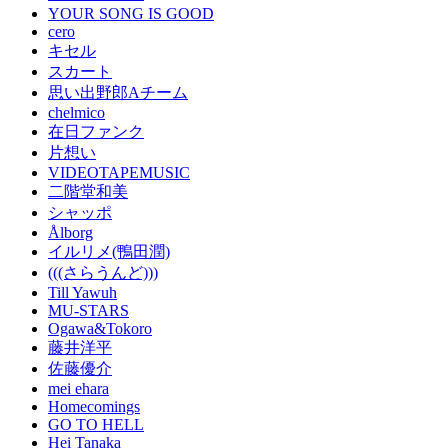
YOUR SONG IS GOOD
cero
キセル
スカート
思い出野郎Aチーム
chelmico
在日ファンク
片想い
VIDEOTAPEMUSIC
二階堂和美
シャッポ
Ålborg
イルリメ(鴨田潤)
(((さらうんど)))
Till Yawuh
MU-STARS
Ogawa&Tokoro
藤井洋平
佐藤優介
mei ehara
Homecomings
GO TO HELL
Hei Tanaka