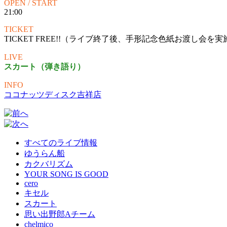
OPEN / START
21:00
TICKET
TICKET FREE!!（ライブ終了後、手形記念色紙お渡し会を
LIVE
スカート（弾き語り）
INFO
ココナッツディスク吉祥店
すべてのライブ情報
ゆうらん船
カクバリズム
YOUR SONG IS GOOD
cero
キセル
スカート
思い出野郎Aチーム
chelmico