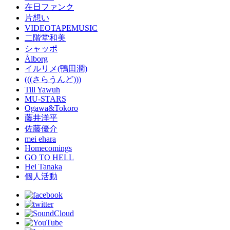
在日ファンク
片想い
VIDEOTAPEMUSIC
二階堂和美
シャッポ
Ålborg
イルリメ(鴨田潤)
(((さらうんど)))
Till Yawuh
MU-STARS
Ogawa&Tokoro
藤井洋平
佐藤優介
mei ehara
Homecomings
GO TO HELL
Hei Tanaka
個人活動