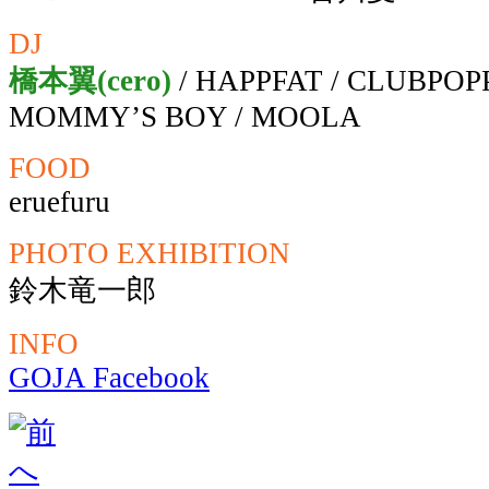
DJ
橋本翼(cero)
/ HAPPFAT / CLUBPOPP 
MOMMY’S BOY / MOOLA
FOOD
eruefuru
PHOTO EXHIBITION
鈴木竜一郎
INFO
GOJA Facebook