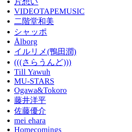
片想い
VIDEOTAPEMUSIC
二階堂和美
シャッポ
Ålborg
イルリメ(鴨田潤)
(((さらうんど)))
Till Yawuh
MU-STARS
Ogawa&Tokoro
藤井洋平
佐藤優介
mei ehara
Homecomings