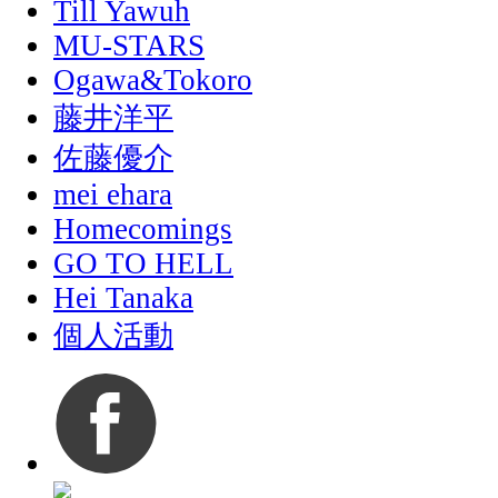
Till Yawuh
MU-STARS
Ogawa&Tokoro
藤井洋平
佐藤優介
mei ehara
Homecomings
GO TO HELL
Hei Tanaka
個人活動