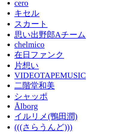
cero
キセル
スカート
思い出野郎Aチーム
chelmico
在日ファンク
片想い
VIDEOTAPEMUSIC
二階堂和美
シャッポ
Ålborg
イルリメ(鴨田潤)
(((さらうんど)))