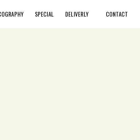
COGRAPHY
SPECIAL
DELIVERLY
CONTACT
すべてのライブ情報
ゆうらん船
カクバリズム
YOUR SONG IS GOOD