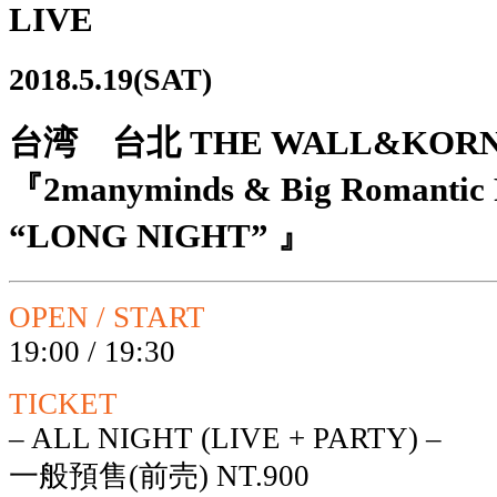
LIVE
2018.5.19(SAT)
台湾 台北 THE WALL&KOR
『2manyminds & Big Romantic R
“LONG NIGHT” 』
OPEN / START
19:00 / 19:30
TICKET
– ALL NIGHT (LIVE + PARTY) –
一般預售(前売) NT.900