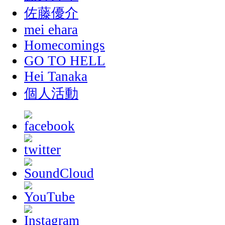
佐藤優介
mei ehara
Homecomings
GO TO HELL
Hei Tanaka
個人活動