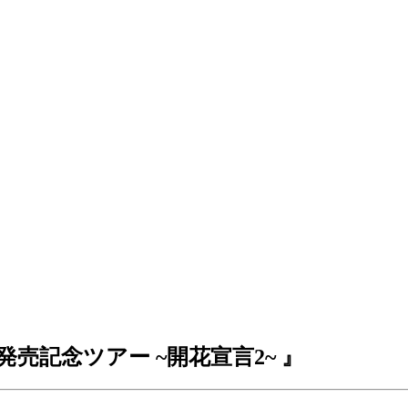
売記念ツアー ~開花宣言2~ 』