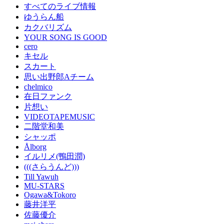
すべてのライブ情報
ゆうらん船
カクバリズム
YOUR SONG IS GOOD
cero
キセル
スカート
思い出野郎Aチーム
chelmico
在日ファンク
片想い
VIDEOTAPEMUSIC
二階堂和美
シャッポ
Ålborg
イルリメ(鴨田潤)
(((さらうんど)))
Till Yawuh
MU-STARS
Ogawa&Tokoro
藤井洋平
佐藤優介