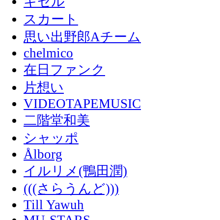
キセル
スカート
思い出野郎Aチーム
chelmico
在日ファンク
片想い
VIDEOTAPEMUSIC
二階堂和美
シャッポ
Ålborg
イルリメ(鴨田潤)
(((さらうんど)))
Till Yawuh