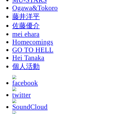
MU-STARS
Ogawa&Tokoro
藤井洋平
佐藤優介
mei ehara
Homecomings
GO TO HELL
Hei Tanaka
個人活動