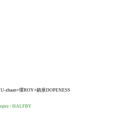
 / U-zhaan×環ROY×鎮座DOPENESS
pez / HALFBY