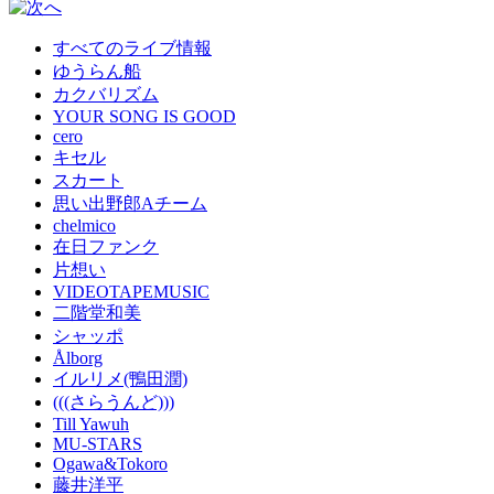
すべてのライブ情報
ゆうらん船
カクバリズム
YOUR SONG IS GOOD
cero
キセル
スカート
思い出野郎Aチーム
chelmico
在日ファンク
片想い
VIDEOTAPEMUSIC
二階堂和美
シャッポ
Ålborg
イルリメ(鴨田潤)
(((さらうんど)))
Till Yawuh
MU-STARS
Ogawa&Tokoro
藤井洋平