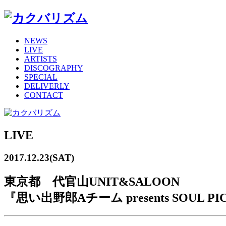
NEWS
LIVE
ARTISTS
DISCOGRAPHY
SPECIAL
DELIVERLY
CONTACT
LIVE
2017.12.23(SAT)
東京都 代官山UNIT&SALOON
『思い出野郎Aチーム presents SOUL PI