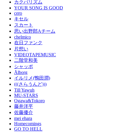
カクバリズム
YOUR SONG IS GOOD
cero
キセル
スカート
思い出野郎Aチーム
chelmico
在日ファンク
片想い
VIDEOTAPEMUSIC
二階堂和美
シャッポ
Ålborg
イルリメ(鴨田潤)
(((さらうんど)))
Till Yawuh
MU-STARS
Ogawa&Tokoro
藤井洋平
佐藤優介
mei ehara
Homecomings
GO TO HELL