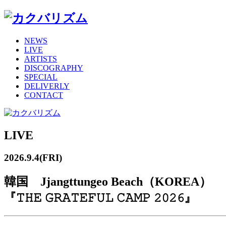
NEWS
LIVE
ARTISTS
DISCOGRAPHY
SPECIAL
DELIVERLY
CONTACT
LIVE
2026.9.4(FRI)
韓国 Jjangttungeo Beach（KOREA）
『𝚃𝙷𝙴 𝙶𝚁𝙰𝚃𝙴𝙵𝚄𝙻 𝙲𝙰𝙼𝙿 𝟸𝟶𝟸𝟼』