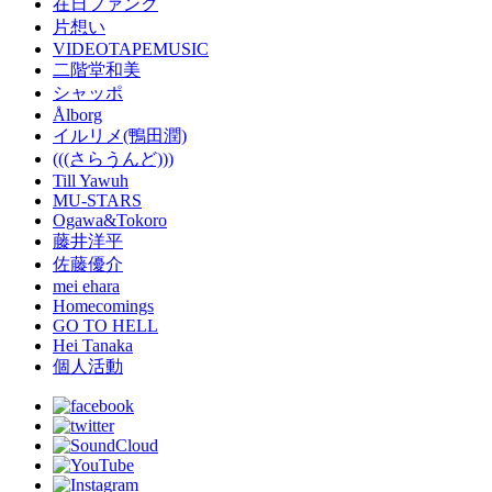
在日ファンク
片想い
VIDEOTAPEMUSIC
二階堂和美
シャッポ
Ålborg
イルリメ(鴨田潤)
(((さらうんど)))
Till Yawuh
MU-STARS
Ogawa&Tokoro
藤井洋平
佐藤優介
mei ehara
Homecomings
GO TO HELL
Hei Tanaka
個人活動