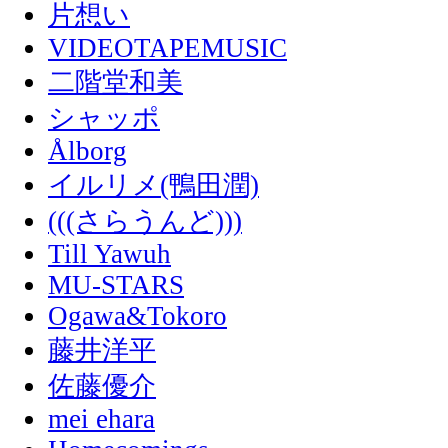
片想い
VIDEOTAPEMUSIC
二階堂和美
シャッポ
Ålborg
イルリメ(鴨田潤)
(((さらうんど)))
Till Yawuh
MU-STARS
Ogawa&Tokoro
藤井洋平
佐藤優介
mei ehara