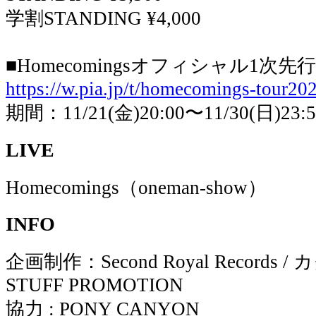
学割STANDING ¥4,000
■Homecomingsオフィシャル1次
https://w.pia.jp/t/homecomings-tour20
期間：11/21(金)20:00〜11/30(日)23:5
LIVE
Homecomings（oneman-show）
INFO
企画制作：Second Royal Records 
STUFF PROMOTION
協力 : PONY CANYON