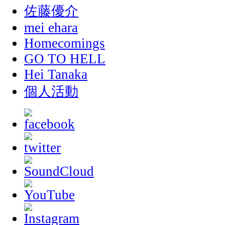
佐藤優介
mei ehara
Homecomings
GO TO HELL
Hei Tanaka
個人活動