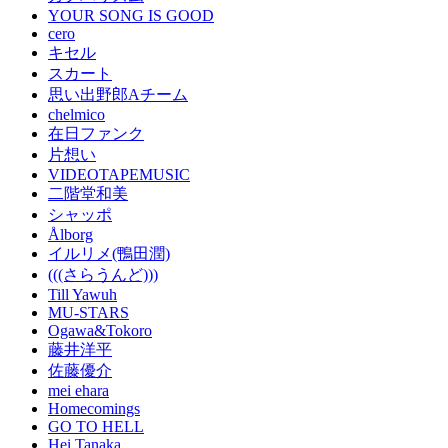
YOUR SONG IS GOOD
cero
キセル
スカート
思い出野郎Aチーム
chelmico
在日ファンク
片想い
VIDEOTAPEMUSIC
二階堂和美
シャッポ
Ålborg
イルリメ(鴨田潤)
(((さらうんど)))
Till Yawuh
MU-STARS
Ogawa&Tokoro
藤井洋平
佐藤優介
mei ehara
Homecomings
GO TO HELL
Hei Tanaka