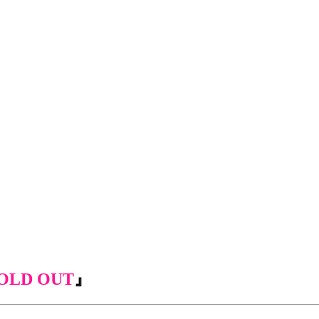
OLD OUT
』