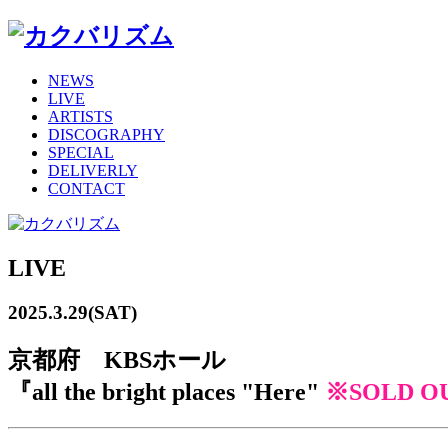
NEWS
LIVE
ARTISTS
DISCOGRAPHY
SPECIAL
DELIVERLY
CONTACT
LIVE
2025.3.29(SAT)
京都府 KBSホール
『all the bright places "Here"
※SOLD O