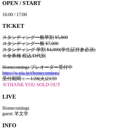
OPEN / START
16:00 / 17:00
TICKET
スタンディング一般早割 ¥5,800
スタンディング一般 ¥7,000
スタンディング 学割 ¥4,000(学生証持参必須)
※全券種 税込/D代別
Homecomings プレオーダー受付中
https://w.pia.jp/t/homecomings/
受付期間：～1/28(火)23:59
※THANK YOU SOLD OUT
LIVE
Homecomings
guest: 羊文学
INFO