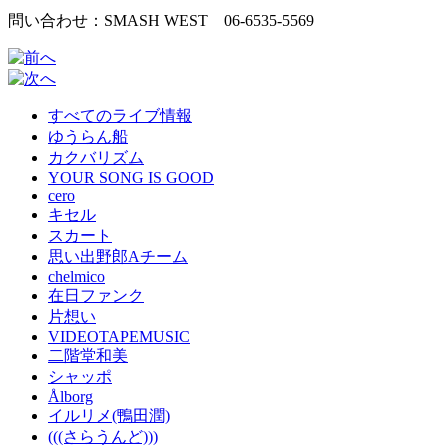
問い合わせ：SMASH WEST 06-6535-5569
すべてのライブ情報
ゆうらん船
カクバリズム
YOUR SONG IS GOOD
cero
キセル
スカート
思い出野郎Aチーム
chelmico
在日ファンク
片想い
VIDEOTAPEMUSIC
二階堂和美
シャッポ
Ålborg
イルリメ(鴨田潤)
(((さらうんど)))