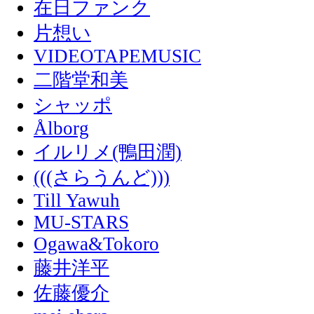
在日ファンク
片想い
VIDEOTAPEMUSIC
二階堂和美
シャッポ
Ålborg
イルリメ(鴨田潤)
(((さらうんど)))
Till Yawuh
MU-STARS
Ogawa&Tokoro
藤井洋平
佐藤優介