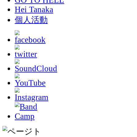
GO TO HELL
Hei Tanaka
個人活動