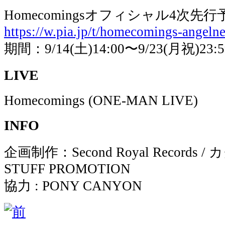
Homecomingsオフィシャル4次
https://w.pia.jp/t/homecomings-angeln
期間：9/14(土)14:00〜9/23(月祝)23:5
LIVE
Homecomings (ONE-MAN LIVE)
INFO
企画制作：Second Royal Records 
STUFF PROMOTION
協力 : PONY CANYON