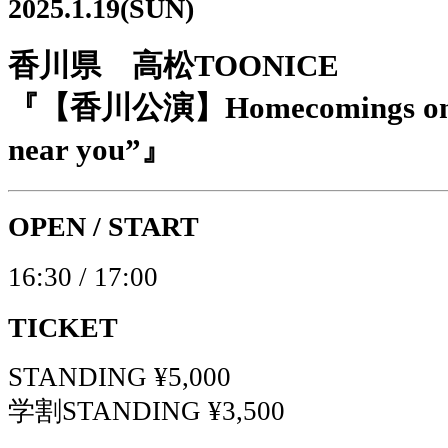
2025.1.19(SUN)
香川県 高松TOONICE
『【香川公演】Homecomings onema
near you”』
OPEN / START
16:30 / 17:00
TICKET
STANDING ¥5,000
学割STANDING ¥3,500