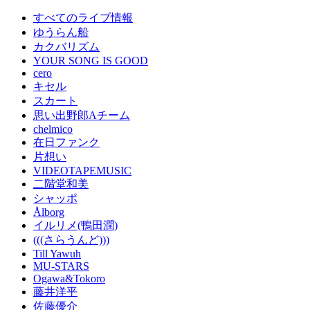
すべてのライブ情報
ゆうらん船
カクバリズム
YOUR SONG IS GOOD
cero
キセル
スカート
思い出野郎Aチーム
chelmico
在日ファンク
片想い
VIDEOTAPEMUSIC
二階堂和美
シャッポ
Ålborg
イルリメ(鴨田潤)
(((さらうんど)))
Till Yawuh
MU-STARS
Ogawa&Tokoro
藤井洋平
佐藤優介