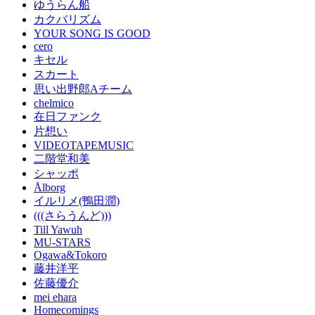
ゆうらん船
カクバリズム
YOUR SONG IS GOOD
cero
キセル
スカート
思い出野郎Aチーム
chelmico
在日ファンク
片想い
VIDEOTAPEMUSIC
二階堂和美
シャッポ
Ålborg
イルリメ(鴨田潤)
(((さらうんど)))
Till Yawuh
MU-STARS
Ogawa&Tokoro
藤井洋平
佐藤優介
mei ehara
Homecomings