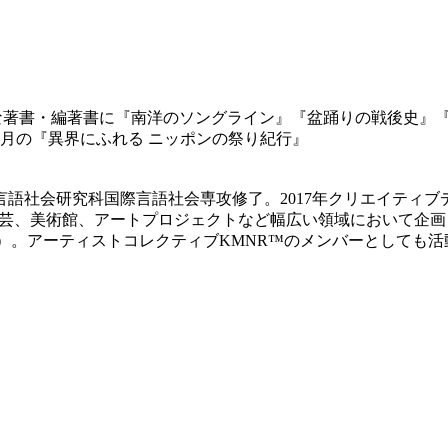
主な著書・編著書に『南洋のソングライン』『盆踊りの戦後史』
5月の『異界にふれる ニッポンの祭り紀行』
語社会研究科国際言語社会専攻修了。2017年クリエイティブディレク
、伝統工芸、美術館、アートプロジェクトなど幅広い領域において
1）。アーティストコレクティブKMNR™のメンバーとしても活