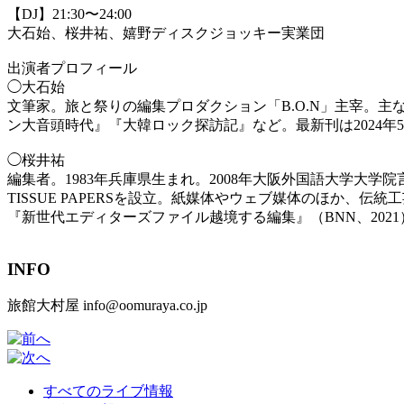
【DJ】21:30〜24:00
大石始、桜井祐、嬉野ディスクジョッキー実業団
出演者プロフィール
◯大石始
文筆家。旅と祭りの編集プロダクション「B.O.N」主宰。
ン大音頭時代』『大韓ロック探訪記』など。最新刊は2024年
◯桜井祐
編集者。1983年兵庫県生まれ。2008年大阪外国語大学大学院言
TISSUE PAPERSを設立。紙媒体やウェブ媒体のほか
『新世代エディターズファイル越境する編集』（BNN、202
INFO
旅館大村屋 info@oomuraya.co.jp
すべてのライブ情報