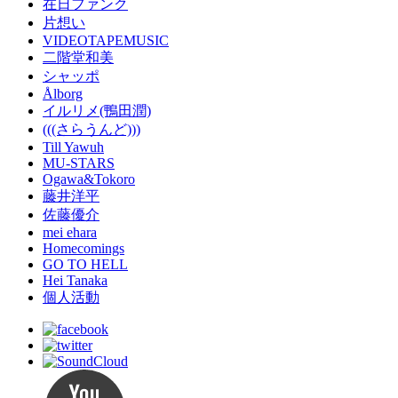
在日ファンク
片想い
VIDEOTAPEMUSIC
二階堂和美
シャッポ
Ålborg
イルリメ(鴨田潤)
(((さらうんど)))
Till Yawuh
MU-STARS
Ogawa&Tokoro
藤井洋平
佐藤優介
mei ehara
Homecomings
GO TO HELL
Hei Tanaka
個人活動