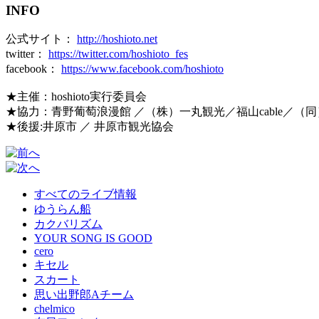
INFO
公式サイト：
http://hoshioto.net
twitter：
https://twitter.com/hoshioto_fes
facebook：
https://www.facebook.com/hoshioto
★主催：hoshioto実行委員会
★協力：青野葡萄浪漫館 ／（株）一丸観光／福山cable／（同
★後援:井原市 ／ 井原市観光協会
すべてのライブ情報
ゆうらん船
カクバリズム
YOUR SONG IS GOOD
cero
キセル
スカート
思い出野郎Aチーム
chelmico