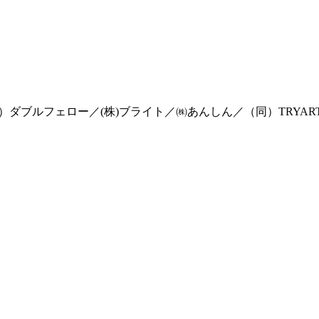
）ダブルフェロー／(株)ブライト／㈱あんしん／（同）TRYAR