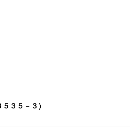
３５３５－３）