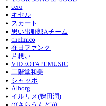
cero
キセル
スカート
思い出野郎Aチーム
chelmico
在日ファンク
片想い
VIDEOTAPEMUSIC
二階堂和美
シャッポ
Ålborg
イルリメ(鴨田潤)
(((さらうんど)))