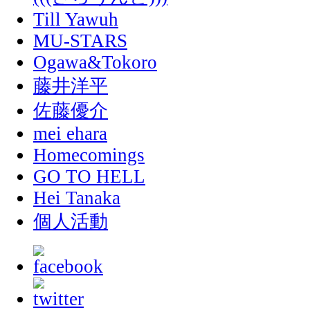
Till Yawuh
MU-STARS
Ogawa&Tokoro
藤井洋平
佐藤優介
mei ehara
Homecomings
GO TO HELL
Hei Tanaka
個人活動