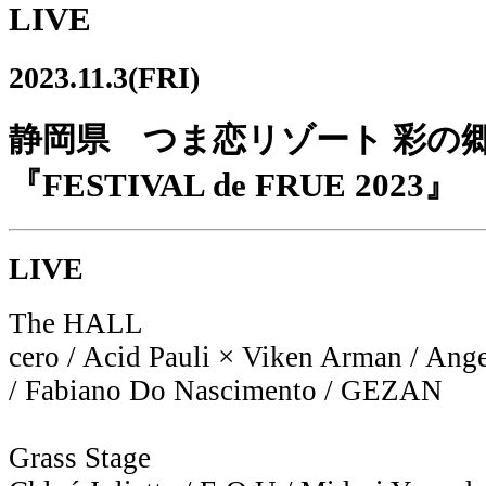
LIVE
2023.11.3(FRI)
静岡県 つま恋リゾート 彩の
『FESTIVAL de FRUE 2023』
LIVE
The HALL
cero / Acid Pauli × Viken Arman / Ang
/ Fabiano Do Nascimento / GEZAN
Grass Stage