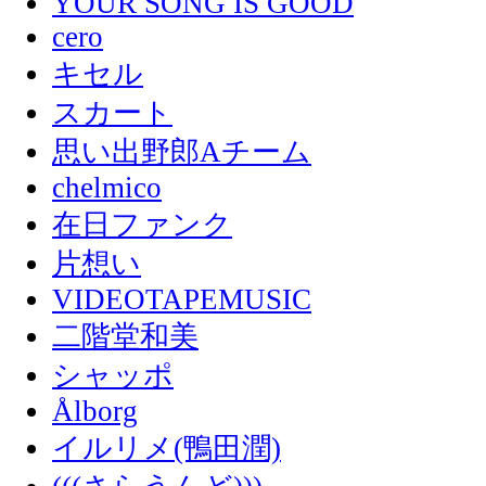
YOUR SONG IS GOOD
cero
キセル
スカート
思い出野郎Aチーム
chelmico
在日ファンク
片想い
VIDEOTAPEMUSIC
二階堂和美
シャッポ
Ålborg
イルリメ(鴨田潤)