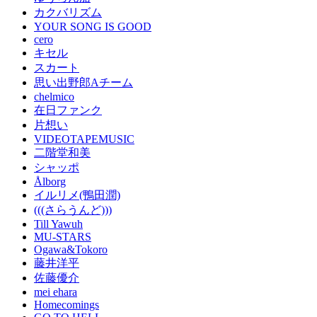
カクバリズム
YOUR SONG IS GOOD
cero
キセル
スカート
思い出野郎Aチーム
chelmico
在日ファンク
片想い
VIDEOTAPEMUSIC
二階堂和美
シャッポ
Ålborg
イルリメ(鴨田潤)
(((さらうんど)))
Till Yawuh
MU-STARS
Ogawa&Tokoro
藤井洋平
佐藤優介
mei ehara
Homecomings