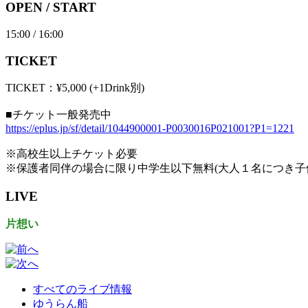
OPEN / START
15:00 / 16:00
TICKET
TICKET：¥5,000 (+1Drink別)
■チケット一般発売中
https://eplus.jp/sf/detail/1044900001-P0030016P021001?P1=1221
※高校生以上チケット必要
※保護者同伴の場合に限り中学生以下無料(大人１名につき子
LIVE
片想い
すべてのライブ情報
ゆうらん船