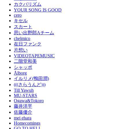
カクバリズム
YOUR SONG IS GOOD
cero
キセル
スカート
思い出野郎Aチーム
chelmico
在日ファンク
片想い
VIDEOTAPEMUSIC
二階堂和美
シャッポ
Ålborg
イルリメ(鴨田潤)
(((さらうんど)))
Till Yawuh
MU-STARS
Ogawa&Tokoro
藤井洋平
佐藤優介
mei ehara
Homecomings
GO TO HELL