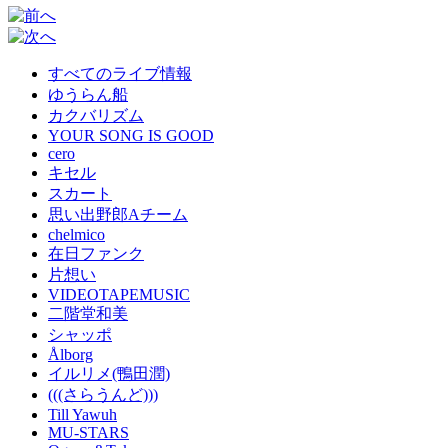
すべてのライブ情報
ゆうらん船
カクバリズム
YOUR SONG IS GOOD
cero
キセル
スカート
思い出野郎Aチーム
chelmico
在日ファンク
片想い
VIDEOTAPEMUSIC
二階堂和美
シャッポ
Ålborg
イルリメ(鴨田潤)
(((さらうんど)))
Till Yawuh
MU-STARS