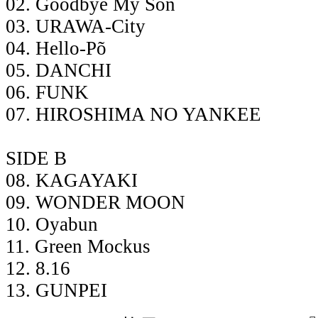
02. Goodbye My Son
03. URAWA-City
04. Hello-Põ
05. DANCHI
06. FUNK
07. HIROSHIMA NO YANKEE
SIDE B
08. KAGAYAKI
09. WONDER MOON
10. Oyabun
11. Green Mockus
12. 8.16
13. GUNPEI